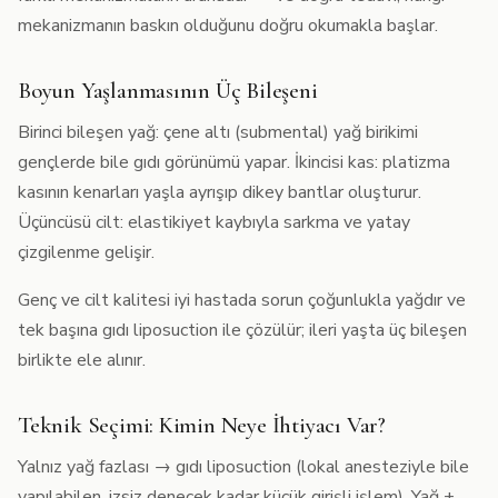
mekanizmanın baskın olduğunu doğru okumakla başlar.
Boyun Yaşlanmasının Üç Bileşeni
Birinci bileşen yağ: çene altı (submental) yağ birikimi
gençlerde bile gıdı görünümü yapar. İkincisi kas: platizma
kasının kenarları yaşla ayrışıp dikey bantlar oluşturur.
Üçüncüsü cilt: elastikiyet kaybıyla sarkma ve yatay
çizgilenme gelişir.
Genç ve cilt kalitesi iyi hastada sorun çoğunlukla yağdır ve
tek başına
gıdı liposuction
ile çözülür; ileri yaşta üç bileşen
birlikte ele alınır.
Teknik Seçimi: Kimin Neye İhtiyacı Var?
Yalnız yağ fazlası → gıdı liposuction (lokal anesteziyle bile
yapılabilen, izsiz denecek kadar küçük girişli işlem). Yağ +