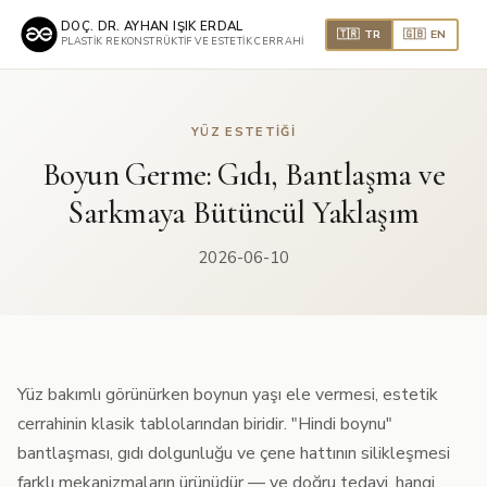
DOÇ. DR. AYHAN IŞIK ERDAL
🇹🇷 TR
🇬🇧 EN
PLASTIK REKONSTRÜKTIF VE ESTETIK CERRAHI
YÜZ ESTETIĞI
Boyun Germe: Gıdı, Bantlaşma ve
Sarkmaya Bütüncül Yaklaşım
2026-06-10
Yüz bakımlı görünürken boynun yaşı ele vermesi, estetik
cerrahinin klasik tablolarından biridir. "Hindi boynu"
bantlaşması, gıdı dolgunluğu ve çene hattının silikleşmesi
farklı mekanizmaların ürünüdür — ve doğru tedavi, hangi