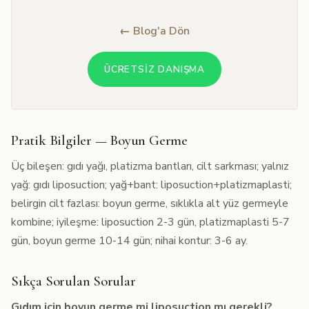
← Blog'a Dön
ÜCRETSIZ DANIŞMA
Pratik Bilgiler — Boyun Germe
Üç bileşen: gıdı yağı, platizma bantları, cilt sarkması; yalnız
yağ: gıdı liposuction; yağ+bant: liposuction+platizmaplasti;
belirgin cilt fazlası: boyun germe, sıklıkla alt yüz germeyle
kombine; iyileşme: liposuction 2-3 gün, platizmaplasti 5-7
gün, boyun germe 10-14 gün; nihai kontur: 3-6 ay.
Sıkça Sorulan Sorular
Gıdım için boyun germe mi liposuction mı gerekli?