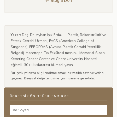
← Blog'a Dön
Yazar:
Doç. Dr. Ayhan Işık Erdal — Plastik, Rekonstrüktif ve
Estetik Cerrahi Uzmanı, FACS (American College of
Surgeons), FEBOPRAS (Avrupa Plastik Cerrahi Yeterlilik
Belgesi). Hacettepe Tıp Fakültesi mezunu, Memorial Sloan
Kettering Cancer Center ve Ghent University Hospital
eğitimli. 30+ uluslararası bilimsel yayın.
Bu içerik yalnızca bilgilendirme amaçlıdır ve tıbbi tavsiye yerine
geçmez. Bireysel değerlendirme için muayene gereklidir.
ÜCRETSIZ ÖN DEĞERLENDIRME